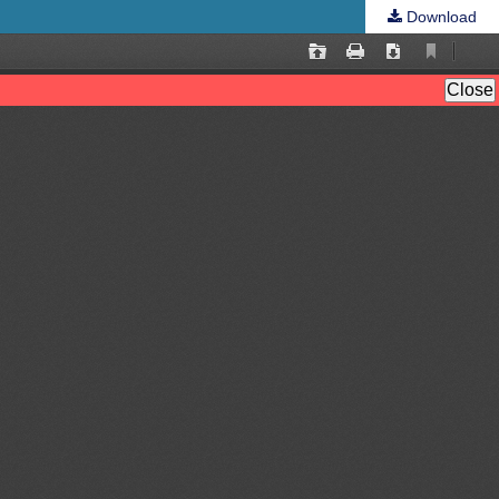
Download